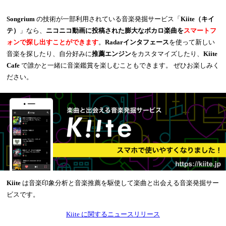
Songrium
の技術が一部利用されている音楽発掘サービス「
Kiite（キイ
テ）
」なら、
ニコニコ動画に投稿された膨大なボカロ楽曲を
スマートフ
ォンで探し出すことができます
。
Radarインタフェース
を使って新しい
音楽を探したり、自分好みに
推薦エンジン
をカスタマイズしたり、
Kiite
Cafe
で誰かと一緒に音楽鑑賞を楽しむこともできます。 ぜひお楽しみく
ださい。
Kiite
は音楽印象分析と音楽推薦を駆使して楽曲と出会える音楽発掘サー
ビスです。
Kiite に関するニュースリリース